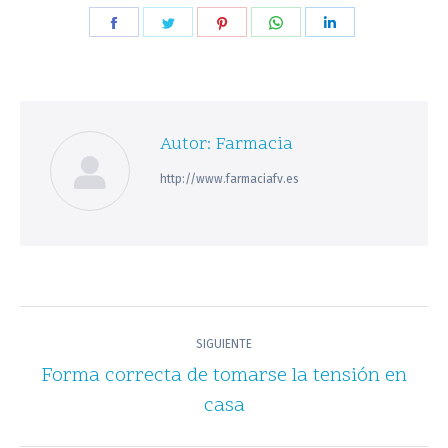
Share
Share
Share
Share
Share
on
on
on
on
on
Facebook
Twitter
Pinterest
WhatsApp
LinkedIn
Autor:
Farmacia
http://www.farmaciafv.es
Navegación
SIGUIENTE
entre
Forma correcta de tomarse la tensión en
Publicación
publicaciones
casa
siguiente: