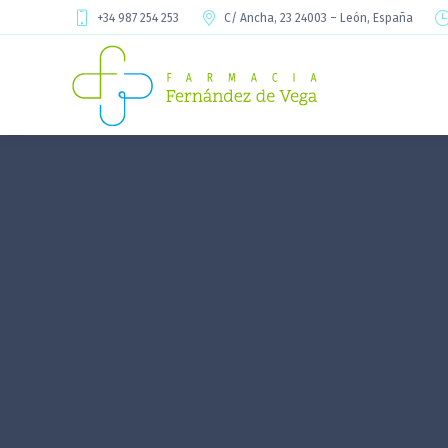
+34 987 254 253
C/ Ancha, 23 24003 – León, España