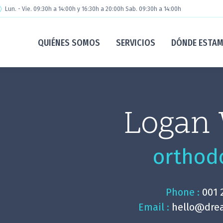
Lun. - Vie. 09:30h a 14:00h y 16:30h a 20:00h Sab. 09:30h a 14:00h
QUIÉNES SOMOS
SERVICIOS
DÓNDE ESTA
Logan 
orthod
Phone :
001 
Email :
hello@dre