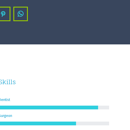
agram
Pinterest
Whatsapp
Skills
Dentist
Surgeon