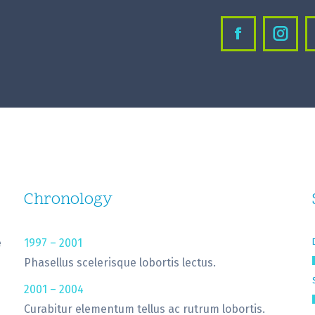
Facebook
Inst
Chronology
e
1997 – 2001
Phasellus scelerisque lobortis lectus.
2001 – 2004
Curabitur elementum tellus ac rutrum lobortis.