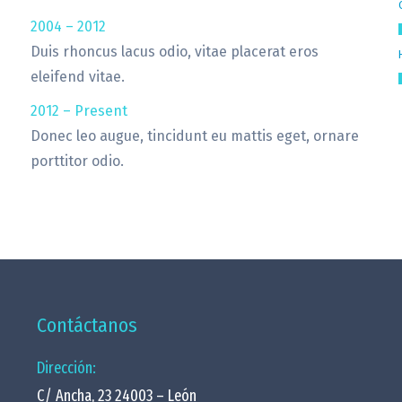
2004 – 2012
Duis rhoncus lacus odio, vitae placerat eros
eleifend vitae.
2012 – Present
Donec leo augue, tincidunt eu mattis eget, ornare
porttitor odio.
Contáctanos
Dirección:
C/ Ancha, 23 24003 – León