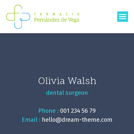
Olivia Walsh
dental surgeon
Phone :
001 234 56 79
Email :
hello@dream-theme.com